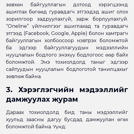
зөвхөн байгууллагын дотоод хэрэгцээнд
ашиглах бөгөөд гуравдагч этгээдэд ашиг олох
зорилгоор задруулахгүй, зарж борлуулахгүй.
“Oneline” үйлчилгээг ашиглахад та гуравдагч
этгээд (Facebook, Google, Apple) болон хамтрагч
байгууллагын холбоосоор нэвтрэх боломжтой
ба эдгээр байгууллагуудын мэдээллийн
нууцлалын бодлого энэхүү бодлогоос өөр байх
боломжтой. Энэ тохиолдолд таныг эдгээр
сайтуудын нууцлалын бодлоготой танилцахыг
зөвлөж байна.
3. Хэрэглэгчийн мэдээллийг
дамжуулах журам
Дараах тохиолдолд бид таны мэдээллийг
хуульд заасны дагуу бусдад дамжуулан өгөх
боломжтой байна. Үүнд: