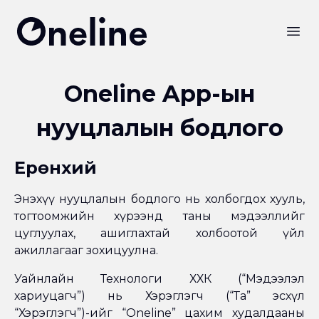
Oneline LLC
Open
Oneline App-ын
нууцлалын бодлого
Ерөнхий
Энэхүү нууцлалын бодлого нь холбогдох хууль,
тогтоомжийн хүрээнд таны мэдээллийг
цуглуулах, ашиглахтай холбоотой үйл
ажиллагааг зохицуулна.
Уайнлайн Технологи ХХК (“Мэдээлэл
хариуцагч”) нь Хэрэглэгч (“Та” эсхүл
“Хэрэглэгч”)-ийг “Oneline” цахим худалдааны