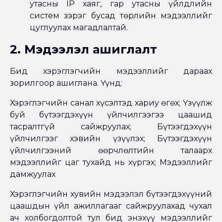
утасны IP хаяг, гар утасны үйлдлийн
систем зэрэг бусад төрлийн мэдээллийг
цуглуулах магадлалтай.
2. Мэдээлэл ашиглалт
Бид хэрэглэгчийн мэдээллийг дараах
зорилгоор ашиглана. Үүнд:
Хэрэглэгчийн санал хүсэлтэд хариу өгөх; Үзүүлж
буй бүтээгдэхүүн үйлчилгээгээ цаашид
тасралтгүй сайжруулах; Бүтээгдэхүүн
үйлчилгээг хэвийн үзүүлэх; Бүтээгдэхүүн
үйлчилгээний өөрчлөлтийн талаарх
мэдээллийг цаг тухайд нь хүргэх; Мэдээллийг
дамжуулах
Хэрэглэгчийн хувийн мэдээлэл бүтээгдэхүүний
цаашдын үйл ажиллагааг сайжруулахад чухал
ач холбогдолтой тул бид энэхүү мэдээллийг