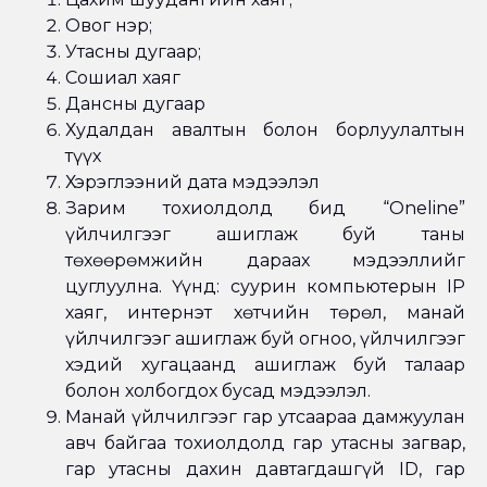
Овог нэр;
Утасны дугаар;
Сошиал хаяг
Дансны дугаар
Худалдан авалтын болон борлуулалтын
түүх
Хэрэглээний дата мэдээлэл
Зарим тохиолдолд бид “Oneline”
үйлчилгээг ашиглаж буй таны
төхөөрөмжийн дараах мэдээллийг
цуглуулна. Үүнд: суурин компьютерын IP
хаяг, интернэт хөтчийн төрөл, манай
үйлчилгээг ашиглаж буй огноо, үйлчилгээг
хэдий хугацаанд ашиглаж буй талаар
болон холбогдох бусад мэдээлэл.
Манай үйлчилгээг гар утсаараа дамжуулан
авч байгаа тохиолдолд гар утасны загвар,
гар утасны дахин давтагдашгүй ID, гар