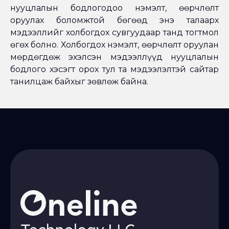
нууцлалын бодлогодоо нэмэлт, өөрчлөлт
оруулах боломжтой бөгөөд энэ талаарх
мэдээллийг холбогдох сувгуудаар танд тогтмол
өгөх болно. Холбогдох нэмэлт, өөрчлөлт оруулан
мөрдөгдөж эхэлсэн мэдээллүүд нууцлалын
бодлого хэсэгт орох тул та мэдээлэлтэй сайтар
танилцаж байхыг зөвлөж байна.