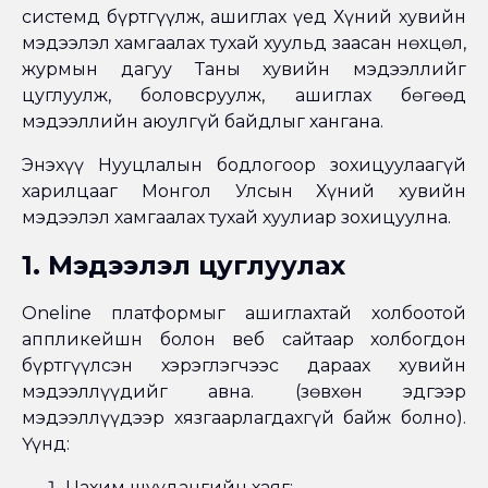
системд бүртгүүлж, ашиглах үед Хүний хувийн
мэдээлэл хамгаалах тухай хуульд заасан нөхцөл,
журмын дагуу Таны хувийн мэдээллийг
цуглуулж, боловсруулж, ашиглах бөгөөд
мэдээллийн аюулгүй байдлыг хангана.
Энэхүү Нууцлалын бодлогоор зохицуулаагүй
харилцааг Монгол Улсын Хүний хувийн
мэдээлэл хамгаалах тухай хуулиар зохицуулна.
1. Мэдээлэл цуглуулах
Oneline платформыг ашиглахтай холбоотой
аппликейшн болон веб сайтаар холбогдон
бүртгүүлсэн хэрэглэгчээс дараах хувийн
мэдээллүүдийг авна. (зөвхөн эдгээр
мэдээллүүдээр хязгаарлагдахгүй байж болно).
Үүнд:
Цахим шуудангийн хаяг;