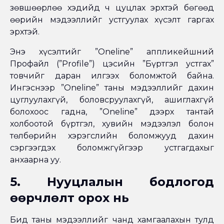
зөвшөөрлөө хэдийд ч цуцлах эрхтэй бөгөөд
өөрийн мэдээллийг устгуулах хүсэлт гаргах
эрхтэй.
Энэ хүсэлтийг ”Oneline” аппликейшний
Профайл (”Profile”) цэсийн ”Бүртгэл устгах”
товчийг даран илгээх боломжтой байна.
Ингэснээр ”Oneline” таны мэдээллийг дахин
цуглуулахгүй, боловсруулахгүй, ашиглахгүй
болохоос гадна, ”Oneline” дээрх тантай
холбоотой бүртгэл, хувийн мэдээлэл болон
төлбөрийн хэрэгслийн боломжууд дахин
сэргээгдэх боломжгүйгээр устгагдахыг
анхаарна уу.
5. Нууцлалын бодлогод
өөрчлөлт орох нь
Бид таны мэдээллийг чанд хамгаалахын тулд