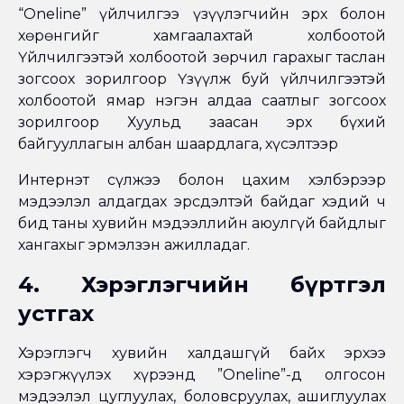
“Oneline” үйлчилгээ үзүүлэгчийн эрх болон
хөрөнгийг хамгаалахтай холбоотой
Үйлчилгээтэй холбоотой зөрчил гарахыг таслан
зогсоох зорилгоор Үзүүлж буй үйлчилгээтэй
холбоотой ямар нэгэн алдаа саатлыг зогсоох
зорилгоор Хуульд заасан эрх бүхий
байгууллагын албан шаардлага, хүсэлтээр
Интернэт сүлжээ болон цахим хэлбэрээр
мэдээлэл алдагдах эрсдэлтэй байдаг хэдий ч
бид таны хувийн мэдээллийн аюулгүй байдлыг
хангахыг эрмэлзэн ажилладаг.
4. Хэрэглэгчийн бүртгэл
устгах
Хэрэглэгч хувийн халдашгүй байх эрхээ
хэрэгжүүлэх хүрээнд ”Oneline”-д олгосон
мэдээлэл цуглуулах, боловсруулах, ашиглуулах