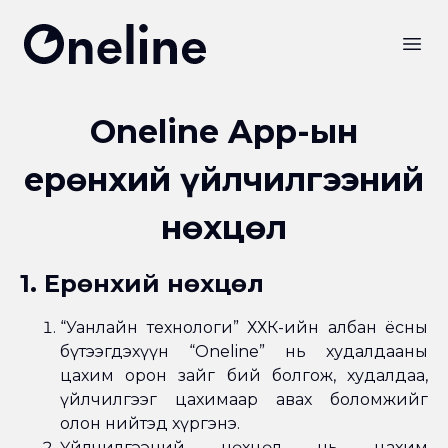
Oneline LLC
Open
Oneline App-ын
ерөнхий үйлчилгээний
нөхцөл
1. Ерөнхий нөхцөл
“Уанлайн технологи” ХХК-ийн албан ёсны
бүтээгдэхүүн “Oneline” нь худалдааны
цахим орон зайг бий болгож, худалдаа,
үйлчилгээг цахимаар авах боломжийг
олон нийтэд хүргэнэ.
Үйлчилгээний нөхцөл нь цахим