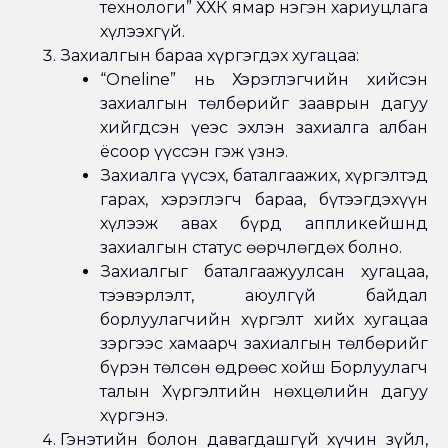
технологи” ХХК ямар нэгэн хариуцлага
хүлээхгүй.
Захиалгын бараа хүргэгдэх хугацаа:
“Oneline” нь Хэрэглэгчийн хийсэн
захиалгын төлбөрийг зааврын дагуу
хийгдсэн үеэс эхлэн захиалга албан
ёсоор үүссэн гэж үзнэ.
Захиалга үүсэх, баталгаажих, хүргэлтэд
гарах, хэрэглэгч бараа, бүтээгдэхүүн
хүлээж авах бүрд аппликейшнд
захиалгын статус өөрчлөгдөх болно.
Захиалгыг баталгаажуулсан хугацаа,
тээвэрлэлт, аюулгүй байдал
борлуулагчийн хүргэлт хийх хугацаа
зэргээс хамаарч захиалгын төлбөрийг
бүрэн төлсөн өдрөөс хойш Борлуулагч
талын Хүргэлтийн нөхцөлийн дагуу
хүргэнэ.
Гэнэтийн болон давагдашгүй хүчин зүйл,