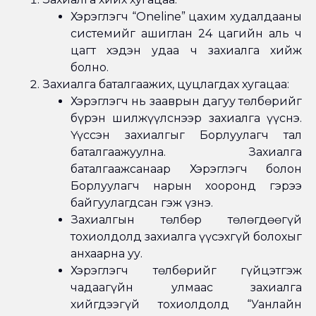
Хэрэглэгч “Oneline” цахим худалдааны
системийг ашиглан 24 цагийн аль ч
цагт хэдэн удаа ч захиалга хийж
болно.
Захиалга баталгаажих, цуцлагдах хугацаа:
Хэрэглэгч нь зааврын дагуу төлбөрийг
бүрэн шилжүүлснээр захиалга үүснэ.
Үүссэн захиалгыг Борлуулагч тал
баталгаажуулна. Захиалга
баталгаажсанаар Хэрэглэгч болон
Борлуулагч нарын хооронд гэрээ
байгуулагдсан гэж үзнэ.
Захиалгын төлбөр төлөгдөөгүй
тохиолдолд захиалга үүсэхгүй болохыг
анхаарна уу.
Хэрэглэгч төлбөрийг гүйцэтгэж
чадаагүйн улмаас захиалга
хийгдээгүй тохиолдолд “Уанлайн