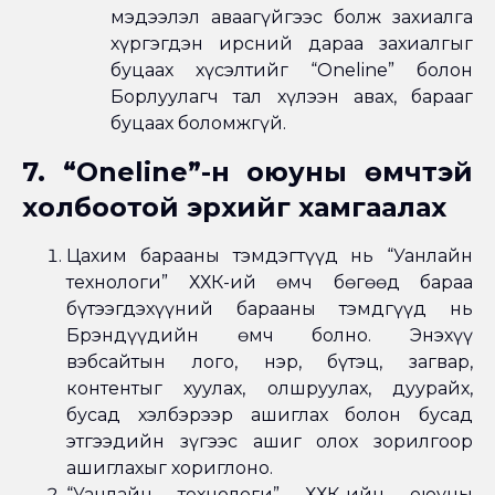
мэдээлэл аваагүйгээс болж захиалга
хүргэгдэн ирсний дараа захиалгыг
буцаах хүсэлтийг “Oneline” болон
Борлуулагч тал хүлээн авах, барааг
буцаах боломжгүй.
7. “Oneline”-н оюуны өмчтэй
холбоотой эрхийг хамгаалах
Цахим барааны тэмдэгтүүд нь “Уанлайн
технологи” ХХК-ий өмч бөгөөд бараа
бүтээгдэхүүний барааны тэмдгүүд нь
Брэндүүдийн өмч болно. Энэхүү
вэбсайтын лого, нэр, бүтэц, загвар,
контентыг хуулах, олшруулах, дуурайх,
бусад хэлбэрээр ашиглах болон бусад
этгээдийн зүгээс ашиг олох зорилгоор
ашиглахыг хориглоно.
“Уанлайн технологи” ХХК-ийн оюуны