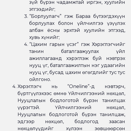
зүй бүрэн чадамжтай иргэн, хуулийн
этгээдийг;
“Борлуулагч” гэж Бараа бүтээгдэхүүн
борлуулах болон үйлчилгээ үзүүлэх
албан ёсны эрхтэй хуулийн этгээд,
хувь хүнийг;
“Цахим гарын үсэг” гэж Хэрэглэгчийг
танин баталгаажуулах үйл
ажиллагаанд хэрэглэж буй нэвтрэх
нууц үг, баталгаажилтын нэг удаагийн
нууц үг, бусад цахим өгөгдлийг тус тус
ойлгоно.
Хэрэглэгч нь “Oneline”-д нэвтэрч,
бүртгүүлэхээс өмнө Үйлчилгээний нөхцөл,
Нууцлалын бодлоготой бүрэн танилцах
үүрэгтэй. Үйлчилгээний нөхцөл,
Нууцлалын бодлоготой бүрэн танилцаж,
эдгээр нөхцөл, бодлогод заасан
нөхцөлүүдийг хүлээн зөвшөөрсөн