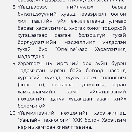
Үйлдвэрээс нийлүүлэх бараа
бүтээгдэхүүний хувьд тээвэрлэлт болон
хил, гаалийн үйл ажиллагааны улмаас
барааг хэрэглэгчид хүргэх хоног тодорхой
хугацаагаар саатаж болзошгүй тухай
борлуулагчийн мэдээллийг үндэслэн
тухай бүр “Oneline”-аас Хэрэглэгчид
мэдэгдэнэ.
Хэрэглэгч нь иргэний эрх зүйн бүрэн
чадамжтай иргэн байх бөгөөд насанд
хүрээгүй хүүхэд хууль ёсны төлөөлөгч
(эцэг, эх), харгалзан дэмжигч, асран
хамгаалагчийн хамт үйлчилгээний
нөхцөлийн дагуу худалдан авалт хийх
боломжтой.
Үйлчилгээний нөхцөлийг хэрэгжилтэд
“Уанлайн технологи” ХХК болон Хэрэглэгч
нар нь хамтран хяналт тавина.