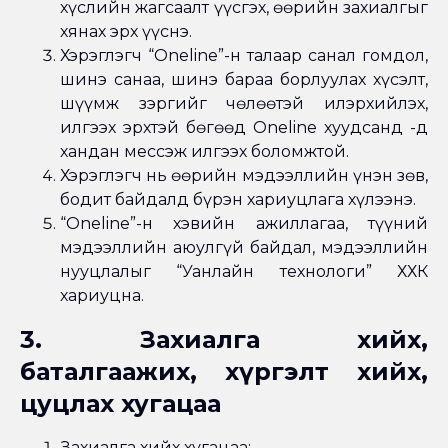
хүслийн жагсаалт үүсгэх, өөрийн захиалгыг
хянах эрх үүснэ.
Хэрэглэгч “Oneline”-н талаар санал гомдол,
шинэ санаа, шинэ бараа борлуулах хүсэлт,
шүүмж зэргийг чөлөөтэй илэрхийлэх,
илгээх эрхтэй бөгөөд Oneline хуудсанд -д
хандан мессэж илгээх боломжтой.
Хэрэглэгч нь өөрийн мэдээллийн үнэн зөв,
бодит байдалд бүрэн хариуцлага хүлээнэ.
“Oneline”-н хэвийн ажиллагаа, түүний
мэдээллийн аюулгүй байдал, мэдээллийн
нууцлалыг “Уанлайн технологи” ХХК
хариуцна.
3. Захиалга хийх,
баталгаажих, хүргэлт хийх,
цуцлах хугацаа
Захиалга хийх хугацаа: