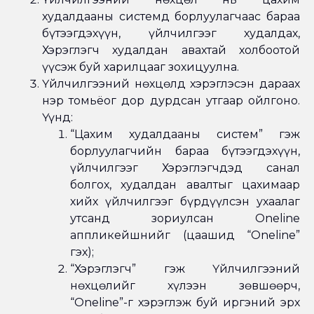
худалдааны системд борлуулагчаас бараа
бүтээгдэхүүн, үйлчилгээг худалдах,
Хэрэглэгч худалдан авахтай холбоотой
үүсэж буй харилцааг зохицуулна.
Үйлчилгээний нөхцөлд хэрэглэсэн дараах
нэр томьёог дор дурдсан утгаар ойлгоно.
Үүнд:
“Цахим худалдааны систем” гэж
борлуулагчийн бараа бүтээгдэхүүн,
үйлчилгээг Хэрэглэгчдэд санал
болгох, худалдан авалтыг цахимаар
хийх үйлчилгээг бүрдүүлсэн ухаалаг
утсанд зориулсан Oneline
аппликейшнийг (цаашид “Oneline”
гэх);
“Хэрэглэгч” гэж Үйлчилгээний
нөхцөлийг хүлээн зөвшөөрч,
“Oneline”-г хэрэглэж буй иргэний эрх