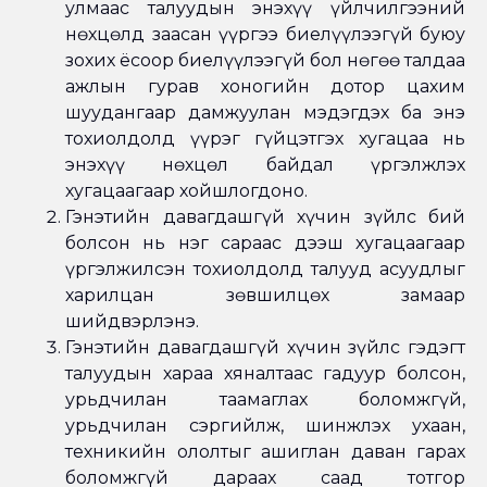
улмаас талуудын энэхүү үйлчилгээний
нөхцөлд заасан үүргээ биелүүлээгүй буюу
зохих ёсоор биелүүлээгүй бол нөгөө талдаа
ажлын гурав хоногийн дотор цахим
шуудангаар дамжуулан мэдэгдэх ба энэ
тохиолдолд үүрэг гүйцэтгэх хугацаа нь
энэхүү нөхцөл байдал үргэлжлэх
хугацаагаар хойшлогдоно.
Гэнэтийн давагдашгүй хүчин зүйлс бий
болсон нь нэг сараас дээш хугацаагаар
үргэлжилсэн тохиолдолд талууд асуудлыг
харилцан зөвшилцөх замаар
шийдвэрлэнэ.
Гэнэтийн давагдашгүй хүчин зүйлс гэдэгт
талуудын хараа хяналтаас гадуур болсон,
урьдчилан таамаглах боломжгүй,
урьдчилан сэргийлж, шинжлэх ухаан,
техникийн ололтыг ашиглан даван гарах
боломжгүй дараах саад тотгор