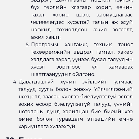
бүх төрлийн хязгаар хориг, өвчин
тахал, хорио цээр, хариуцлагаас
чөлөөлөгдөх хүсэлтэй талын аж ахуй
нэгжид тохиолдсон ажил зогсолт,
ажил хаялт;
Программ хангамж, техник тоног
төхөөрөмжийн эвдрэл гэмтэл, хакер
халдлага зэрэг, үүнээс бусад талуудын
хүсэл зоригоос үл хамаарах
шалтгаануудыг ойлгоно.
Давагдашгүй хүчин зүйлсийн улмаас
талууд хууль болон энэхүү Үйлчилгээний
нөхцөлд заасан үүргээ биелүүлээгүй эсвэл
зохих ёсоор биелүүлээгүй талууд үүнийг
нотолсны дүнд харилцан бие биеийнхээ
өмнө болон гуравдагч этгээдийн өмнө
хариуцлага хүлээхгүй.