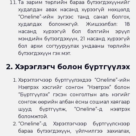
Та зарим төрлийн бараа бүтээгдэхүүнийг
худалдан авах насанд хүрээгүй нөхцөлд
“Oneline”-ийн зүгээс танд санал болгох,
худалдах боломжгүй. Жишээлбэл: 18
насанд хүрээгүй бол бэлгийн эрүүл
мэндийн бүтээгдэхүүн, 21 насанд хүрээгүй
бол архи согтууруулах ундааны төрлийн
бүтээгдэхүүн гэх мэт.
2. Хэрэглэгч болон бүртгүүлэх
Хэрэглэгчээр бүртгүүлэхдээ “Oneline”-ийн
Нэвтрэх хэсгийг сонгон “Нэвтрэх” болон
“Бүртгүүлэх” гэсэн сонголтын аль нэгийг
сонгож өөрийн албан ёсны сошиал хаягаар
шууд бүртгүүлж, “Oneline”-д нэвтрэх
боломжтой.
“Oneline”-д Хэрэглэгчээр бүртгүүлснээр
бараа бүтээгдэхүүн, үйлчилгээ захиалах,