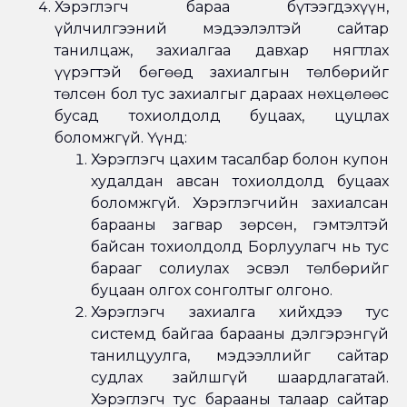
Хэрэглэгч бараа бүтээгдэхүүн,
үйлчилгээний мэдээлэлтэй сайтар
танилцаж, захиалгаа давхар нягтлах
үүрэгтэй бөгөөд захиалгын төлбөрийг
төлсөн бол тус захиалгыг дараах нөхцөлөөс
бусад тохиолдолд буцаах, цуцлах
боломжгүй. Үүнд:
Хэрэглэгч цахим тасалбар болон купон
худалдан авсан тохиолдолд буцаах
боломжгүй. Хэрэглэгчийн захиалсан
барааны загвар зөрсөн, гэмтэлтэй
байсан тохиолдолд Борлуулагч нь тус
барааг солиулах эсвэл төлбөрийг
буцаан олгох сонголтыг олгоно.
Хэрэглэгч захиалга хийхдээ тус
системд байгаа барааны дэлгэрэнгүй
танилцуулга, мэдээллийг сайтар
судлах зайлшгүй шаардлагатай.
Хэрэглэгч тус барааны талаар сайтар