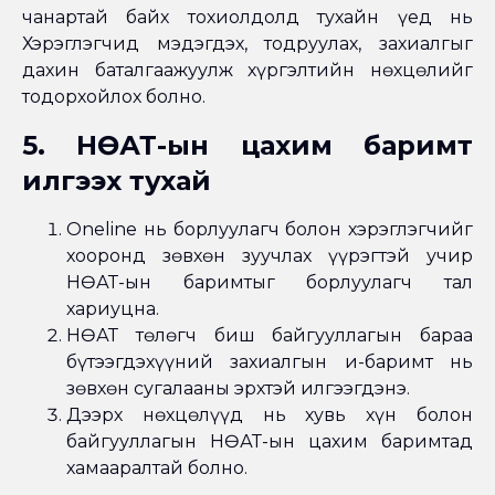
чанартай байх тохиолдолд тухайн үед нь
Хэрэглэгчид мэдэгдэх, тодруулах, захиалгыг
дахин баталгаажуулж хүргэлтийн нөхцөлийг
тодорхойлох болно.
5. НӨАТ-ын цахим баримт
илгээх тухай
Oneline нь борлуулагч болон хэрэглэгчийг
хооронд зөвхөн зуучлах үүрэгтэй учир
НӨАТ-ын баримтыг борлуулагч тал
хариуцна.
НӨАТ төлөгч биш байгууллагын бараа
бүтээгдэхүүний захиалгын и-баримт нь
зөвхөн сугалааны эрхтэй илгээгдэнэ.
Дээрх нөхцөлүүд нь хувь хүн болон
байгууллагын НӨАТ-ын цахим баримтад
хамааралтай болно.