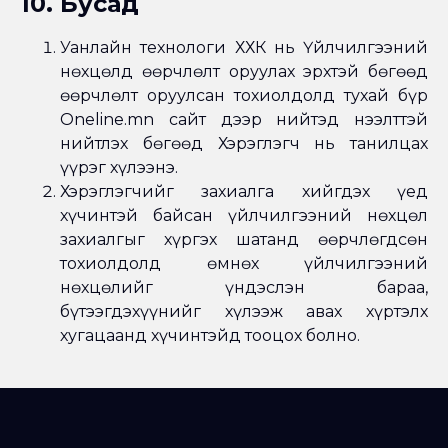
10. Бусад
Уанлайн технологи ХХК нь Үйлчилгээний
нөхцөлд өөрчлөлт оруулах эрхтэй бөгөөд
өөрчлөлт оруулсан тохиолдолд тухай бүр
Oneline.mn сайт дээр нийтэд нээлттэй
нийтлэх бөгөөд Хэрэглэгч нь танилцах
үүрэг хүлээнэ.
Хэрэглэгчийг захиалга хийгдэх үед
хүчинтэй байсан үйлчилгээний нөхцөл
захиалгыг хүргэх шатанд өөрчлөгдсөн
тохиолдолд өмнөх үйлчилгээний
нөхцөлийг үндэслэн бараа,
бүтээгдэхүүнийг хүлээж авах хүртэлх
хугацаанд хүчинтэйд тооцох болно.