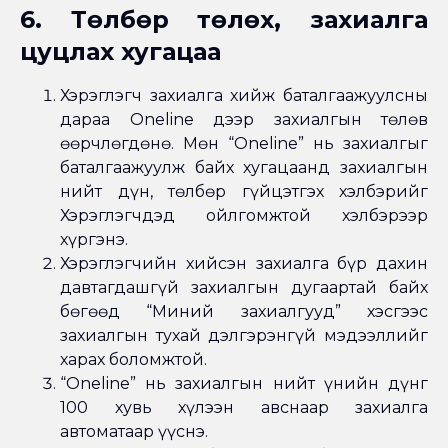
6. Төлбөр төлөх, захиалга
цуцлах хугацаа
Хэрэглэгч захиалга хийж баталгаажуулсны
дараа Oneline дээр захиалгын төлөв
өөрчлөгдөнө. Мөн “Oneline” нь захиалгыг
баталгаажуулж байх хугацаанд захиалгын
нийт дүн, төлбөр гүйцэтгэх хэлбэрийг
Хэрэглэгчдэд ойлгомжтой хэлбэрээр
хүргэнэ.
Хэрэглэгчийн хийсэн захиалга бүр дахин
давтагдашгүй захиалгын дугаартай байх
бөгөөд “Миний захиалгууд” хэсгээс
захиалгын тухай дэлгэрэнгүй мэдээллийг
харах боломжтой.
“Oneline” нь захиалгын нийт үнийн дүнг
100 хувь хүлээн авснаар захиалга
автоматаар үүснэ.