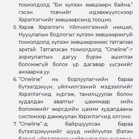
тохиолдолд “Би хүлээн зөвшөөрч байна.”
гэсэн товчийг идэвхжүүлснээр
Хэрэглэгчийг зөвшөөрсөнд тооцно.
Хэрэв Хэрэглэгч Үйлчилгээний нөхцөл,
Нууцлалын бодлогыг хүлээн зөвшөөрөхгүй
тохиолдолд хүлээн зөвшөөрөхөөс татгалзах
эрхтэй. Татгалзсан тохиолдолд “Oneline”-г
зориулалтын дагуу бүрэн ашиглах
боломжгүй болох үр дагавар үүсэхийг
анхаарна уу.
“Oneline” нь борлуулагчийн бараа
бүтээгдэхүүн, үйлчилгээний мэдээллийг
Хэрэглэгчид хүргэж, танилцуулах болон
худалдан авалтыг цахимаар хийх
боломжийг өөрсдийн цахим худалдааны
системээр дамжуулан Хэрэглэгчид олгоно.
“Oneline”-д байршуулсан бараа
бүтээгдэхүүнийг шууд нийлүүлэх (бэлэн
бараа), үйлдвэрээс нийлүүлэх гэж ангилна.