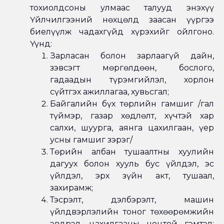
тохиолдсоны улмаас талууд энэхүү
Үйлчилгээний нөхцөлд заасан үүргээ
биелүүлж чадахгүйд хүрэхийг ойлгоно.
Үүнд:
Зарласан болон зарлаагүй дайн,
зэвсэгт мөргөлдөөн, бослого,
гадаадын түрэмгийлэл, хорлон
сүйтгэх ажиллагаа, хувьсгал;
Байгалийн бүх төрлийн гамшиг /гал
түймэр, газар хөдлөлт, хүчтэй хар
салхи, шуурга, аянга цахилгаан, үер
усны гамшиг зэрэг/
Төрийн албан тушаалтны хуулийн
дагуух болон хууль бус үйлдэл, эс
үйлдэл, эрх зүйн акт, тушаал,
захирамж;
Тэсрэлт, дэлбэрэлт, машин
үйлдвэрлэлийн тоног төхөөрөмжийн
эвдрэл, цахилгааны ноцтой гэмтэл;