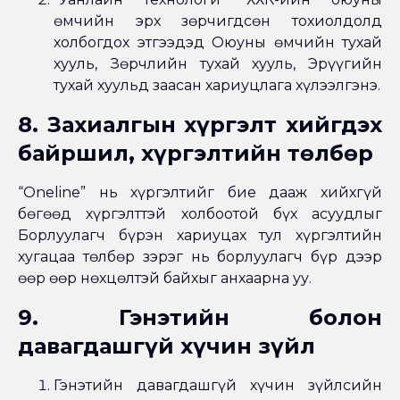
өмчийн эрх зөрчигдсөн тохиолдолд
холбогдох этгээдэд Оюуны өмчийн тухай
хууль, Зөрчлийн тухай хууль, Эрүүгийн
тухай хуульд заасан хариуцлага хүлээлгэнэ.
8. Захиалгын хүргэлт хийгдэх
байршил, хүргэлтийн төлбөр
“Oneline” нь хүргэлтийг бие дааж хийхгүй
бөгөөд хүргэлттэй холбоотой бүх асуудлыг
Борлуулагч бүрэн хариуцах тул хүргэлтийн
хугацаа төлбөр зэрэг нь борлуулагч бүр дээр
өөр өөр нөхцөлтэй байхыг анхаарна уу.
9. Гэнэтийн болон
давагдашгүй хүчин зүйл
Гэнэтийн давагдашгүй хүчин зүйлсийн