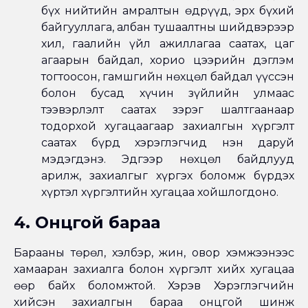
бүх нийтийн амралтын өдрүүд, эрх бүхий
байгууллага, албан тушаалтны шийдвэрээр
хил, гаалийн үйл ажиллагаа саатах, цаг
агаарын байдал, хорио цээрийн дэглэм
тогтоосон, гамшгийн нөхцөл байдал үүссэн
болон бусад хүчин зүйлийн улмаас
тээвэрлэлт саатах зэрэг шалтгаанаар
тодорхой хугацаагаар захиалгын хүргэлт
саатах бүрд хэрэглэгчид нэн даруй
мэдэгдэнэ. Эдгээр нөхцөл байдлууд
арилж, захиалгыг хүргэх боломж бүрдэх
хүртэл хүргэлтийн хугацаа хойшлогдоно.
4. Онцгой бараа
Барааны төрөл, хэлбэр, жин, овор хэмжээнээс
хамааран захиалга болон хүргэлт хийх хугацаа
өөр байх боломжтой. Хэрэв Хэрэглэгчийн
хийсэн захиалгын бараа онцгой шинж